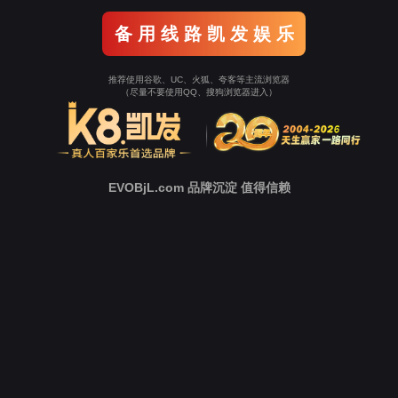
热门关键词：
企业物流
大件运输
小件快运
仓储配送
您的位置：
OG真人官方
>
仓储配送
ON