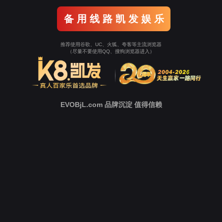
热门关键词：
企业物流
大件运输
小件快运
仓储配送
您的位置：
OG真人官方
>
常见问题
>
货物丢失怎么办？
OG真人官方资讯中心
OG真人官方动态
信息摘要：
立即启动追查
物流资讯