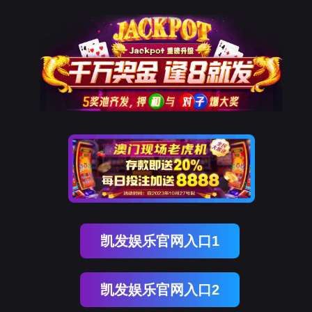
OG真人官方
OG真人官方