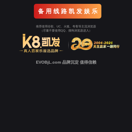
热门关键词：
企业物流
大件运输
小件快运
仓储配送
您的位置：
OG真人官方
>
合作伙伴
>
湘筑交通
OG真人官方资讯中心
OG真人官方动态
信息摘要：
物流资讯