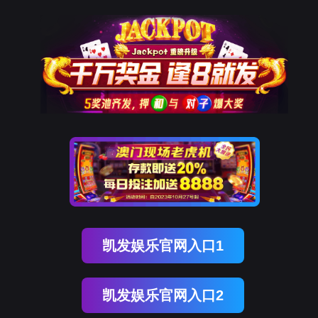
OG真人官方
OG真人官方