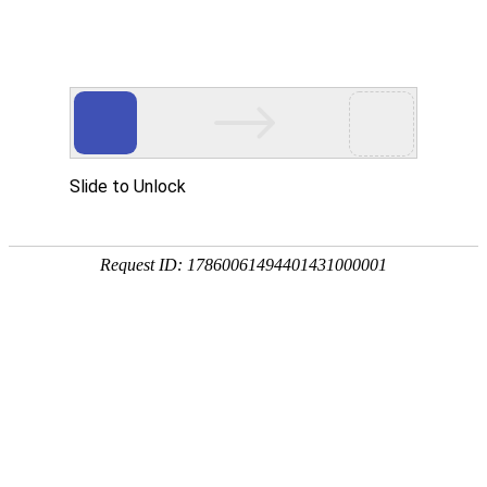
OG真人官方
OG真人官方